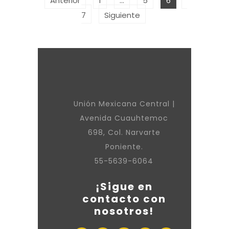
Anterior
1
…
5
6
7
Siguiente
Unión Mexicana Central |
Avenida Cuauhtemoc
698, Col. Narvarte
Poniente.
55-5639-6064
¡Sigue en
contacto con
nosotros!