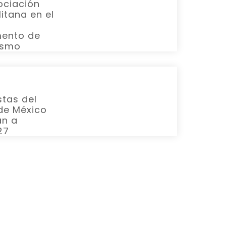
ociación
READ MORE
itana en el
ento de
ismo
stas del
READ MORE
de México
an a
27