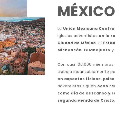
MÉXIC
La
Unión Mexicana Centra
iglesias adventistas
en la r
Ciudad de México
, el
Esta
Michoacán
,
Guanajuato
y 
Con casi 100,000 miembros 
trabaja incansablemente p
en aspectos físicos, psic
adventistas siguen
ocho re
como día de descanso y r
segunda venida de Cristo