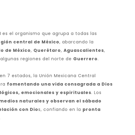
O
l
es el organismo que agrupa a todas las
egión central de México
, abarcando la
do de México
,
Querétaro
,
Aguascalientes
,
algunas regiones del norte de
Guerrero
.
en 7 estados, la Unión Mexicana Central
ara
fomentando una vida consagrada a Dios
ológicos, emocionales y espirituales
. Los
medios naturales y observan el sábado
elación con Dio
s, confiando en la
pronta
.