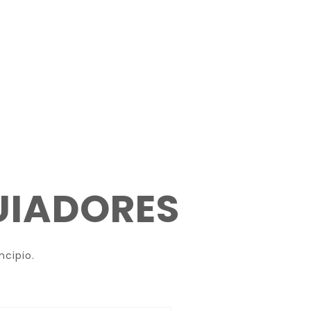
UIADORES
ncipio.