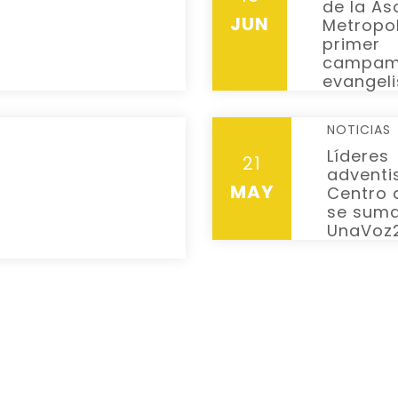
de la As
READ MORE
JUN
Metropol
primer
campam
evangel
NOTICIAS
Líderes
21
adventi
MAY
READ MORE
Centro 
se sum
UnaVoz