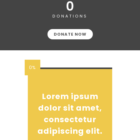
0
DONATIONS
DONATE NOW
0%
Lorem ipsum
dolor sit amet,
consectetur
adipiscing elit.