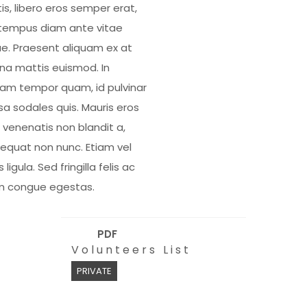
is, libero eros semper erat,
tempus diam ante vitae
e. Praesent aliquam ex at
a mattis euismod. In
uam tempor quam, id pulvinar
a sodales quis. Mauris eros
, venenatis non blandit a,
equat non nunc. Etiam vel
s ligula. Sed fringilla felis ac
m congue egestas.
PDF
Volunteers List
PRIVATE