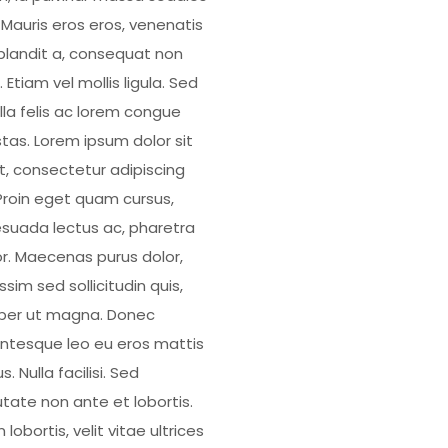
. Mauris eros eros, venenatis
blandit a, consequat non
 Etiam vel mollis ligula. Sed
illa felis ac lorem congue
tas. Lorem ipsum dolor sit
, consectetur adipiscing
. Proin eget quam cursus,
suada lectus ac, pharetra
or. Maecenas purus dolor,
ssim sed sollicitudin quis,
er ut magna. Donec
entesque leo eu eros mattis
us. Nulla facilisi. Sed
utate non ante et lobortis.
 lobortis, velit vitae ultrices