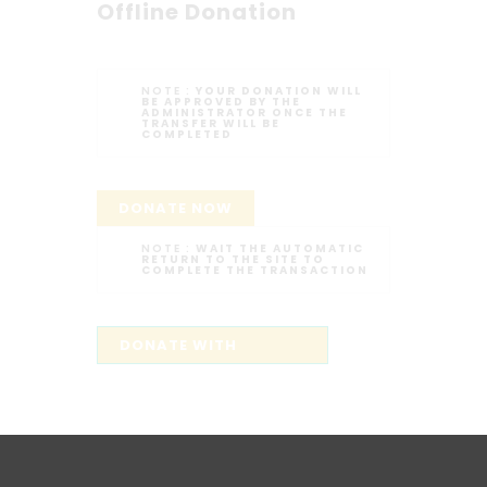
Offline Donation
NOTE :
YOUR DONATION WILL
BE APPROVED BY THE
ADMINISTRATOR ONCE THE
TRANSFER WILL BE
COMPLETED
DONATE NOW
NOTE :
WAIT THE AUTOMATIC
RETURN TO THE SITE TO
COMPLETE THE TRANSACTION