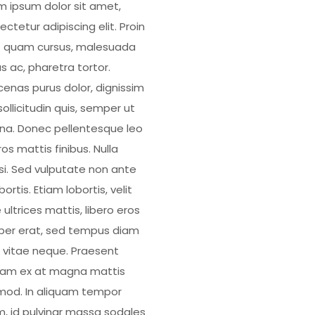
m ipsum dolor sit amet,
ctetur adipiscing elit. Proin
 quam cursus, malesuada
s ac, pharetra tortor.
enas purus dolor, dignissim
ollicitudin quis, semper ut
a. Donec pellentesque leo
os mattis finibus. Nulla
isi. Sed vulputate non ante
bortis. Etiam lobortis, velit
 ultrices mattis, libero eros
er erat, sed tempus diam
 vitae neque. Praesent
uam ex at magna mattis
mod. In aliquam tempor
, id pulvinar massa sodales