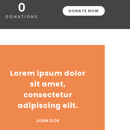
0
DONATE NOW
DONATIONS
Lorem ipsum dolor
sit amet,
consectetur
adipiscing elit.
JOHN DOE