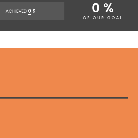
0 %
ACHIEVED
0
$
OF OUR GOAL