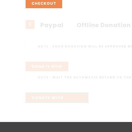
CHECKOUT
Paypal
Offline Donation
3
NOTE :
YOUR DONATION WILL BE APPROVED B
DONATE NOW
NOTE :
WAIT THE AUTOMATIC RETURN TO THE