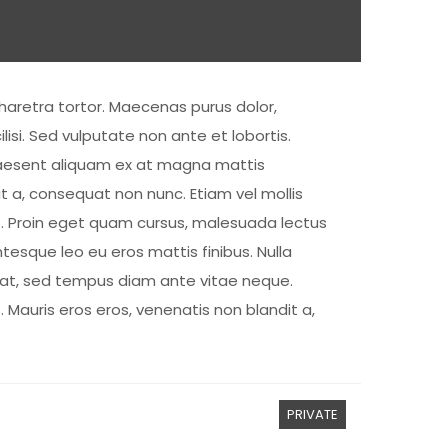
haretra tortor. Maecenas purus dolor,
lisi. Sed vulputate non ante et lobortis.
 Praesent aliquam ex at magna mattis
t a, consequat non nunc. Etiam vel mollis
lit. Proin eget quam cursus, malesuada lectus
tesque leo eu eros mattis finibus. Nulla
r erat, sed tempus diam ante vitae neque.
Mauris eros eros, venenatis non blandit a,
PRIVATE