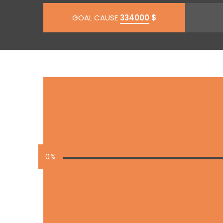
GOAL CAUSE
334000
$
0%