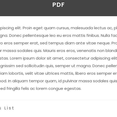
PDF
piscing elit. Proin eget quam cursus, malesuada lectus ac, p
gna. Donec pellentesque leo eu eros mattis finibus. Nulla faci
 libero eros semper erat, sed tempus diam ante vitae neque.
 massa sodales quis. Mauris eros eros, venenatis non blandi
egestas. Lorem ipsum dolor sit amet, consectetur adipiscing e
ignissim sed sollicitudin quis, semper ut magna. Donec pellen
Etiam lobortis, velit vitae ultrices mattis, libero eros sempe
. In aliquam tempor quam, id pulvinar massa sodales quis. 
Sed fringilla felis ac lorem congue egestas.
 List