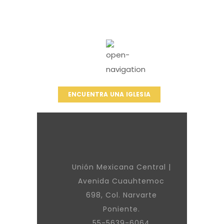
ENCUENTRA UNA IGLESIA
Unión Mexicana Central |
Avenida Cuauhtemoc
698, Col. Narvarte
Poniente.
55-5639-6064