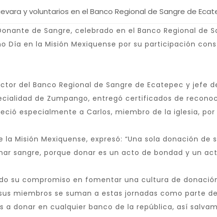
evara y voluntarios en el Banco Regional de Sangre de Ecat
 Donante de Sangre, celebrado en el Banco Regional de 
imo Día en la Misión Mexiquense por su participación co
rector del Banco Regional de Sangre de Ecatepec y jefe d
pecialidad de Zumpango, entregó certificados de reconoc
deció especialmente a Carlos, miembro de la iglesia, po
 de la Misión Mexiquense, expresó: “Una sola donación de
donar sangre, porque donar es un acto de bondad y un ac
ido su compromiso en fomentar una cultura de donación
sus miembros se suman a estas jornadas como parte de su
os a donar en cualquier banco de la república, así salva