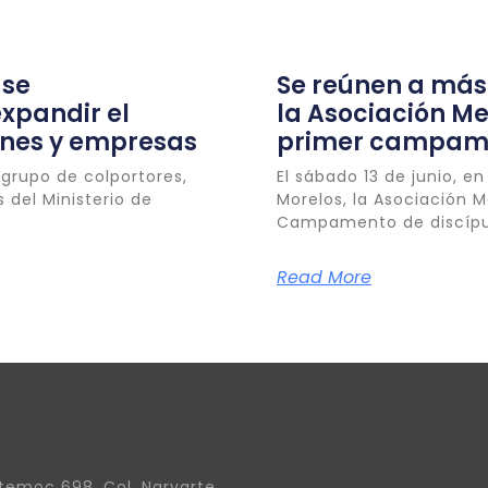
 se
Se reúnen a más
expandir el
la Asociación Me
iones y empresas
primer campame
 grupo de colportores,
El sábado 13 de junio, 
 del Ministerio de
Morelos, la Asociación M
Campamento de discípu
Read More
temoc 698, Col. Narvarte